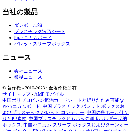
当社の製品
ダンボール箱
プラスチック波形シート
Ppハニカムボード
パレットスリーブボックス
ニュース
会社ニュース
業界ニュース
© 著作権 - 2010-2023 : 全著作権所有。
サイトマップ
-
AMP モバイル
中国ポリプロピレン気泡ガードシートと折りたたみ可能な
PPハニカムボード
,
中国プラスチック パレット ボックスお
よびプラスチック パレット コンテナー
,
中国の段ボール仕切
りとPP素材
,
中国プラスチックおもちゃの洋服ホルダー収納
ボックス
,
中国ハニカム スリーブ ボックスおよびターンオー
バー ボックス PP パレット ボックス
,
中国のフルーツボック